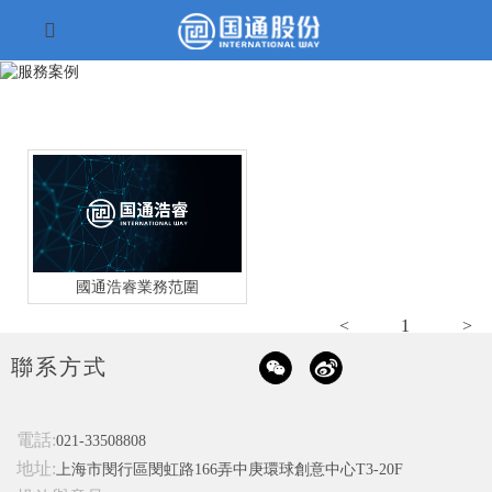
國通浩睿業務范圍
<
1
>
聯系方式
電話:
021-33508808
地址:
上海市閔行區閔虹路166弄中庚環球創意中心T3-20F